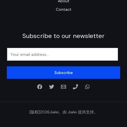
About
Contact
Subscribe to our newsletter
E
m
a
i
Subscribe
l
*
[版权]2026Jialei。由 Jialei 提供支持。