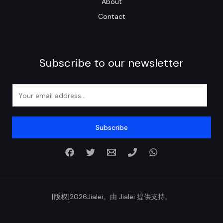
About
Contact
Subscribe to our newsletter
E
m
a
i
Subscribe
l
*
[版权]2026Jialei。由 Jialei 提供支持。